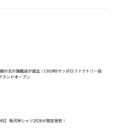
級の北の旗艦店が誕生！CHUMSサッポロファクトリー店
）グランドオープン
MS】 魚河岸シャツ2026が限定発売！