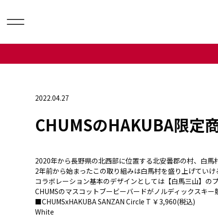
2022.04.27
CHUMSのHAKUBA限定
2020年から長野県の北西部に位置する北安曇郡の村、白馬
2年前から始まったこの取り組みは白馬村を盛り上げていけ
コラボレーション基本のデザインとしては【白馬三山】の
CHUMSのマスコットブービーバードがノルディックスキ
■CHUMSxHAKUBA SANZAN Circle T ￥3,960(税込)
White