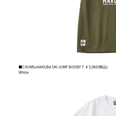
■CHUMSxHAKUBA SKI JUMP BOOBY T ￥3,960(税込)
White