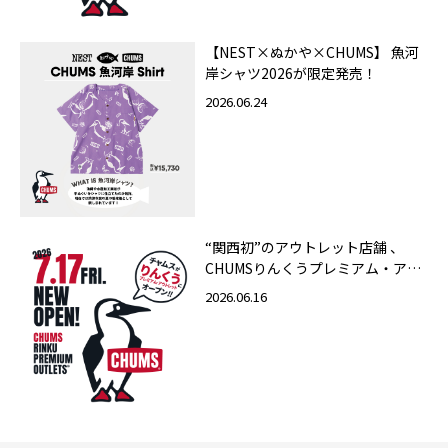
【NEST×ぬかや×CHUMS】 魚河
岸シャツ2026が限定発売！
2026.06.24
“関西初”のアウトレット店舗 、
CHUMSりんくうプレミアム・アウ
トレット店 2026年7月17日（金）
2026.06.16
グランドオープン！