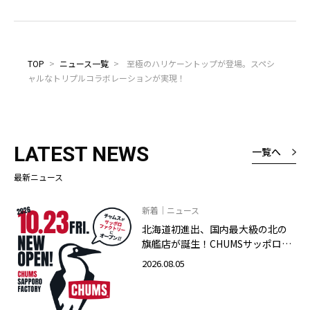
TOP
>
ニュース一覧
>
至極のハリケーントップが登場。スペシ
ャルなトリプルコラボレーションが実現！
LATEST NEWS
一覧へ
最新ニュース
新着｜ニュース
北海道初進出、国内最大級の北の
旗艦店が誕生！CHUMSサッポロフ
ァクトリー店 2026年10月23日
2026.08.05
（金）グランドオープン