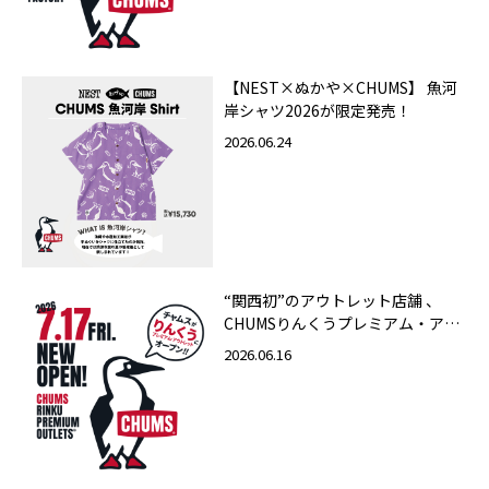
【NEST×ぬかや×CHUMS】 魚河
岸シャツ2026が限定発売！
2026.06.24
“関西初”のアウトレット店舗 、
CHUMSりんくうプレミアム・アウ
トレット店 2026年7月17日（金）
2026.06.16
グランドオープン！