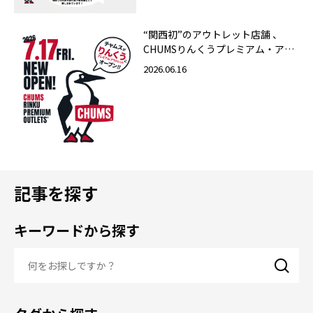
“関西初”のアウトレット店舗 、
CHUMSりんくうプレミアム・アウ
トレット店 2026年7月17日（金）
2026.06.16
グランドオープン！
記事を探す
キーワードから探す