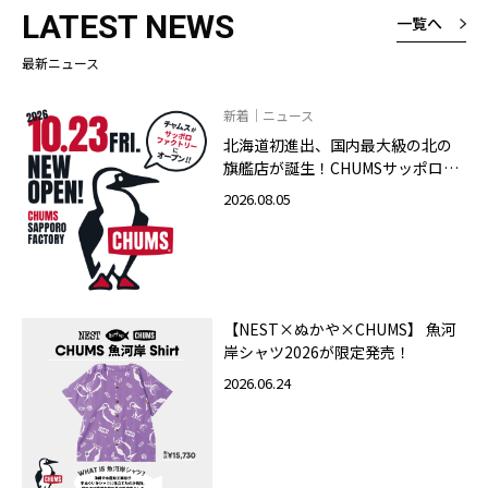
LATEST NEWS
一覧へ
最新ニュース
新着｜ニュース
北海道初進出、国内最大級の北の
旗艦店が誕生！CHUMSサッポロフ
ァクトリー店 2026年10月23日
2026.08.05
（金）グランドオープン
【NEST×ぬかや×CHUMS】 魚河
岸シャツ2026が限定発売！
2026.06.24