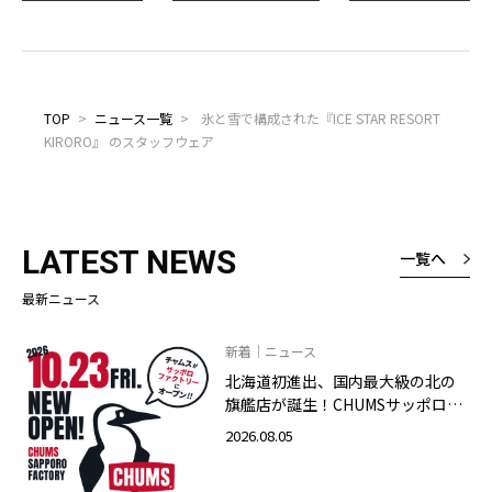
TOP
>
ニュース一覧
>
氷と雪で構成された『ICE STAR RESORT
KIRORO』 のスタッフウェア
LATEST NEWS
一覧へ
最新ニュース
新着｜ニュース
北海道初進出、国内最大級の北の
旗艦店が誕生！CHUMSサッポロフ
ァクトリー店 2026年10月23日
2026.08.05
（金）グランドオープン