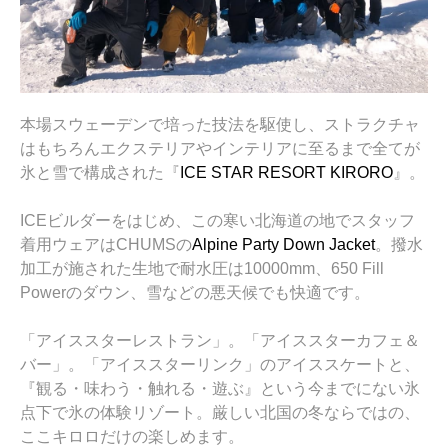
本場スウェーデンで培った技法を駆使し、ストラクチャ
はもちろんエクステリアやインテリアに至るまで全てが
氷と雪で構成された
『
ICE STAR RESORT KIRORO
』
。
ICEビルダーをはじめ、この寒い北海道の地でスタッフ
着用ウェアはCHUMSの
Alpine Party Down Jacket
。撥水
加工が施された生地で耐水圧は10000mm、650 Fill
Powerのダウン、雪などの悪天候でも快適です。
「アイススターレストラン」。「アイススターカフェ＆
バー」。「アイススターリンク」のアイススケートと、
『観る・味わう・触れる・遊ぶ』という今までにない氷
点下で氷の体験リゾート。厳しい北国の冬ならではの、
ここキロロだけの楽しめます。