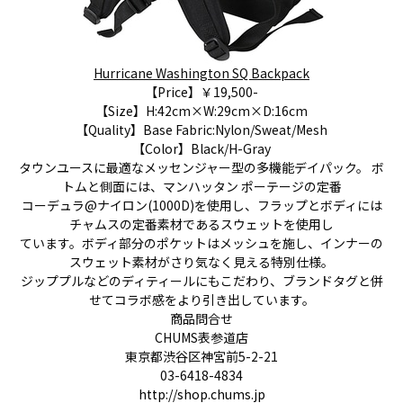
Hurricane Washington SQ Backpack
【Price】￥19,500-
【Size】H:42cm×W:29cm×D:16cm
【Quality】Base Fabric:Nylon/Sweat/Mesh
【Color】Black/H-Gray
タウンユースに最適なメッセンジャー型の多機能デイパック。 ボ
トムと側面には、マンハッタン ポーテージの定番
コーデュラ@ナイロン(1000D)を使用し、フラップとボディには
チャムスの定番素材であるスウェットを使用し
ています。ボディ部分のポケットはメッシュを施し、インナーの
スウェット素材がさり気なく見える特別仕様。
ジッププルなどのディティールにもこだわり、ブランドタグと併
せてコラボ感をより引き出しています。
商品問合せ
CHUMS表参道店
東京都渋谷区神宮前5-2-21
03-6418-4834
http://shop.chums.jp