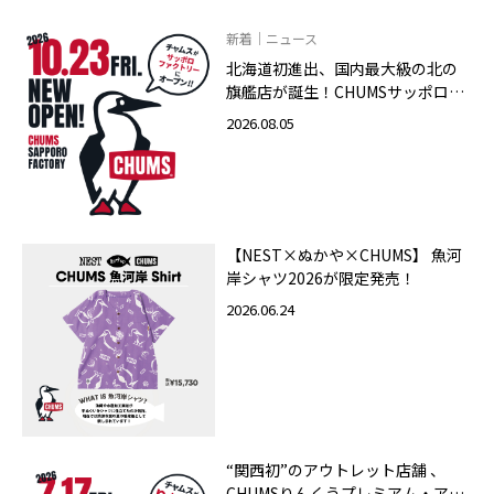
新着｜ニュース
北海道初進出、国内最大級の北の
旗艦店が誕生！CHUMSサッポロフ
ァクトリー店 2026年10月23日
2026.08.05
（金）グランドオープン
【NEST×ぬかや×CHUMS】 魚河
岸シャツ2026が限定発売！
2026.06.24
“関西初”のアウトレット店舗 、
CHUMSりんくうプレミアム・アウ