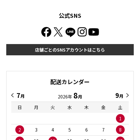
公式SNS
店舗ごとのSNSアカウントはこちら
配送カレンダー
8
7
9
月
月
2026年
月
日
月
火
水
木
金
土
1
2
3
4
5
6
7
8