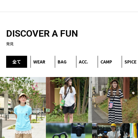
DISCOVER A FUN
発見
全て
WEAR
BAG
ACC.
CAMP
SPICE