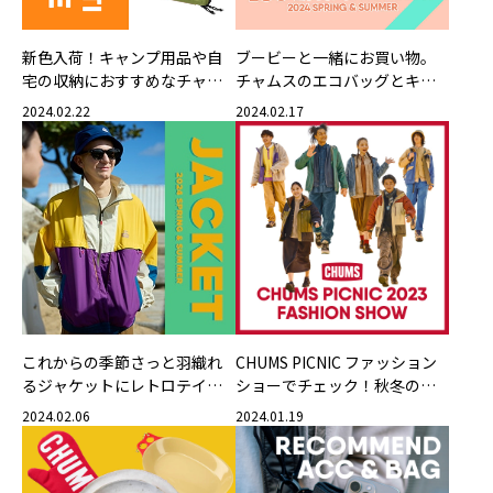
新色入荷！キャンプ用品や自
ブービーと一緒にお買い物。
宅の収納におすすめなチャム
チャムスのエコバッグとキャ
ス定番の便利グッズ【ブービ
ンバスバッグ
2024.02.22
2024.02.17
ーマルチハードケース】
これからの季節さっと羽織れ
CHUMS PICNIC ファッション
るジャケットにレトロテイス
ショーでチェック！秋冬のお
トな新作が登場！
すすめコーディネート！
2024.02.06
2024.01.19