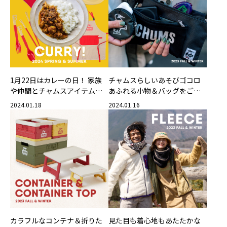
1月22日はカレーの日！ 家族
チャムスらしいあそびゴコロ
や仲間とチャムスアイテムで
あふれる小物＆バッグをご紹
カレーを楽しもう！
介！
2024.01.18
2024.01.16
カラフルなコンテナ＆折りた
見た目も着心地もあたたかな