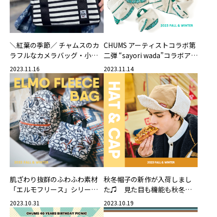
＼紅葉の季節／ チャムスのカ
CHUMS アーティストコラボ第
ラフルなカメラバッグ・小物
二弾 “sayori wada”コラボアイ
で、写真を撮りに出かけよ
テムに新作登場！
2023.11.16
2023.11.14
う！
肌ざわり抜群のふわふわ素材
秋冬帽子の新作が入荷しまし
「エルモフリース」シリーズ
た♫ 見た目も機能も秋冬ら
にバッグや小物が登場！
しく、コーデにプラスワン！
2023.10.31
2023.10.19