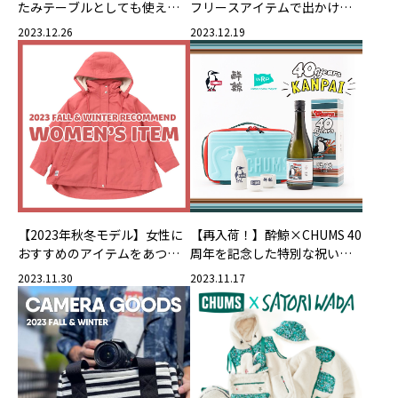
たみテーブルとしても使える
フリースアイテムで出かけよ
ふたで収納をもっと楽しく！
う♪
2023.12.26
2023.12.19
【2023年秋冬モデル】女性に
【再入荷！】酔鯨×CHUMS 40
おすすめのアイテムをあつめ
周年を記念した特別な祝い酒
ました♪プレゼントにも！
セット
2023.11.30
2023.11.17