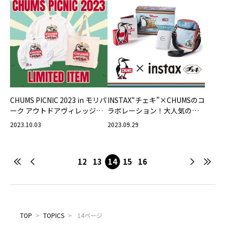
CHUMS PICNIC 2023 in モリパ
INSTAX“チェキ”×CHUMSのコ
ーク アウトドアヴィレッジ
ラボレーション！大人気のス
オフィシャルグッズ販売開
マホプリンター「INSTAX mini
2023.10.03
2023.09.29
始！
Link 2」× CHUMSのスペシャ
ルセット
12
13
14
15
16
TOP
>
TOPICS
>
14ページ