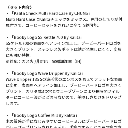
〈セット内容〉
・「Kalita Check Multi Hard Case By CHUMS」
Multi Hard CaseにKalitaチェックをミックス。専用の仕切りが付
属付きで、コーヒーセットをきれいに全て収納可能。
・「Booby Logo SS Kettle 700 By Kalita」
SSケトル700の表面をヘアライン加工し、ブービーバードロゴを
大きくプリント。ステンレス製ポットは錆が発生しにくく、変形
にも強い特性。
※対応：ガス火 /非対応：電磁調理器（IH)
・「Booby Logo Wave Dripper By Kalita」
Wave Dripper 185 Sの波形状のエンボスをあえてフラットな表面
に変更。表面をヘアライン加工し、ブービーバードロゴを大きく
プリント。カリタ式3つ穴とウェーブゾーンにより長時間フィル
ターにコーヒー液がとどまらないので、美味しさだけをドリップ
します。
・「Booby Logo Coffee Mill By kalita」
木の質感が手になじみやすいコーヒーミルにブービーバードロゴ
がレーザープリントされたモデル。手挽きすることで豆の挽き方