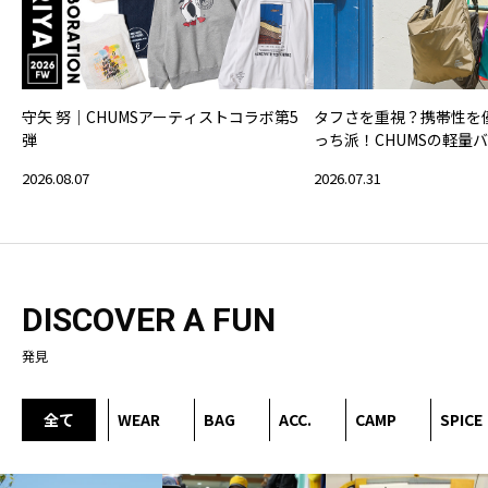
守矢 努｜CHUMSアーティストコラボ第5
タフさを重視？携帯性を
弾
っち派！CHUMSの軽量
2026.08.07
2026.07.31
DISCOVER A FUN
発見
全て
WEAR
BAG
ACC.
CAMP
SPICE