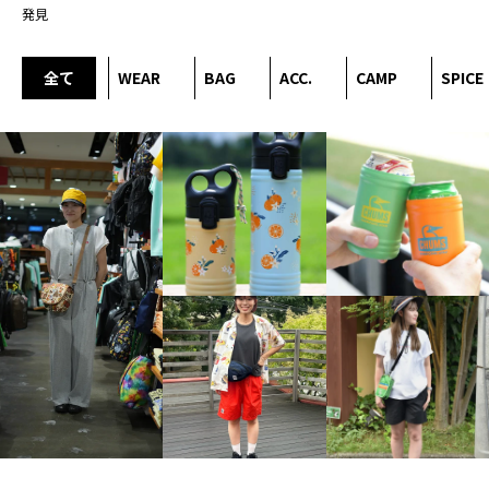
発見
全て
WEAR
BAG
ACC.
CAMP
SPICE