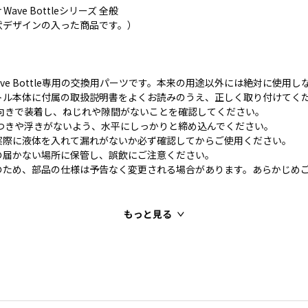
Wave Bottleシリーズ 全般
状デザインの入った商品です。）
 Wave Bottle専用の交換用パーツです。本来の用途以外には絶対に使用
トル本体に付属の取扱説明書をよくお読みのうえ、正しく取り付けてく
い向きで装着し、ねじれや隙間がないことを確認してください。
タつきや浮きがないよう、水平にしっかりと締め込んでください。
実際に液体を入れて漏れがないか必ず確認してからご使用ください。
の届かない場所に保管し、誤飲にご注意ください。
のため、部品の仕様は予告なく変更される場合があります。あらかじめ
もっと見る