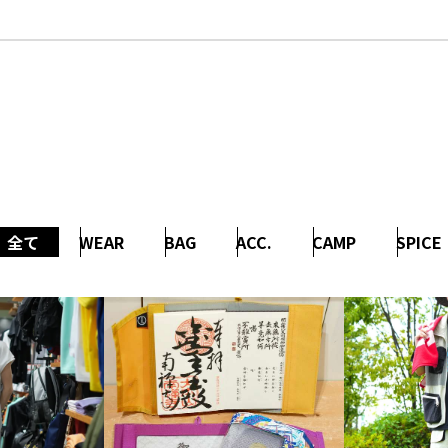
全て
WEAR
BAG
ACC.
CAMP
SPICE