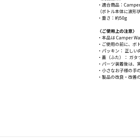
・適合商品：Camper 
（ボトル本体に波形
・重さ：約50g
〈ご使用上の注意〉
・本品は Camper
・ご使用の前に、ボ
・パッキン： 正し
・蓋（ふた）： ガ
・パーツ装着後は、
・小さなお子様の手
・製品の改良・改善