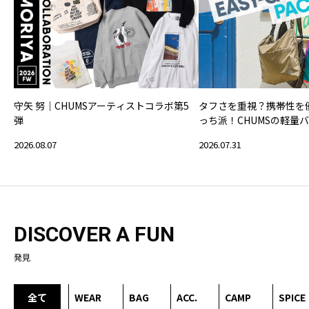
守矢 努｜CHUMSアーティストコラボ第5
タフさを重視？携帯性を
弾
っち派！CHUMSの軽量
2026.08.07
2026.07.31
DISCOVER A FUN
発見
全て
WEAR
BAG
ACC.
CAMP
SPICE