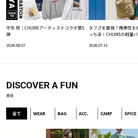
守矢 努｜CHUMSアーティストコラボ第5
タフさを重視？携帯性を
弾
っち派！CHUMSの軽量
2026.08.07
2026.07.31
DISCOVER A FUN
発見
全て
WEAR
BAG
ACC.
CAMP
SPICE