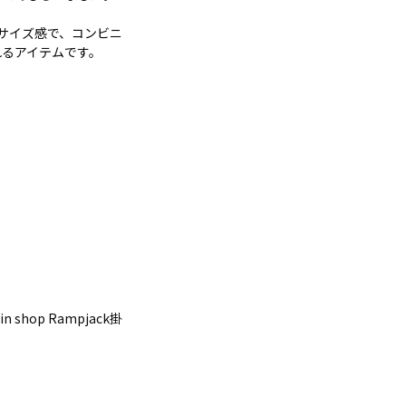
り収まるサイズ感で、コンビニ
れるアイテムです。
n shop Rampjack掛