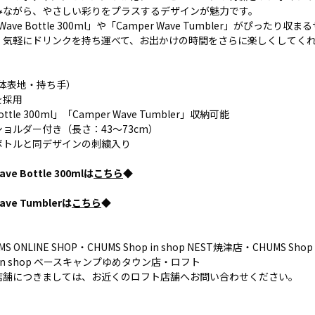
みながら、やさしい彩りをプラスするデザインが魅力です。
 Wave Bottle 300ml」や「Camper Wave Tumbler」がぴった
。気軽にドリンクを持ち運べて、お出かけの時間をさらに楽しくしてく
本体表地・持ち手）
を採用
ottle 300ml」「Camper Wave Tumbler」収納可能
ョルダー付き（長さ：43～73cm）
ボトルと同デザインの刺繍入り
e Bottle 300mlは
こちら
◆
ve Tumblerは
こちら
◆
ONLINE SHOP・CHUMS Shop in shop NEST焼津店・CHUMS Shop i
p in shop ベースキャンプゆめタウン店・ロフト
店舗につきましては、お近くのロフト店舗へお問い合わせください。