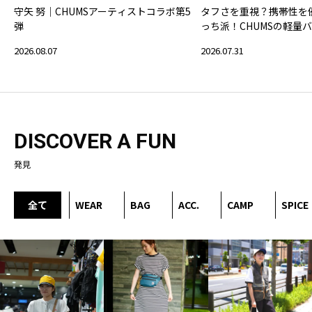
守矢 努｜CHUMSアーティストコラボ第5
タフさを重視？携帯性を
弾
っち派！CHUMSの軽量
2026.08.07
2026.07.31
DISCOVER A FUN
発見
全て
WEAR
BAG
ACC.
CAMP
SPICE