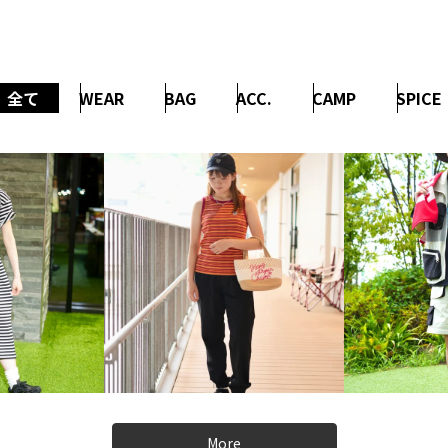
全て
WEAR
BAG
ACC.
CAMP
SPICE
More