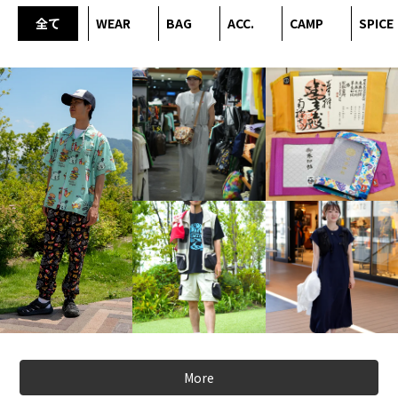
全て
WEAR
BAG
ACC.
CAMP
SPICE
More