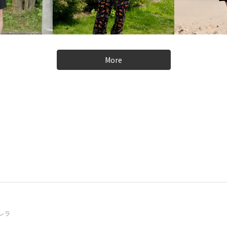
More
レラ