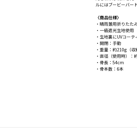
ルにはブービーバー
〈商品仕様〉
・晴雨兼用折りたた
・一級遮光生地使用
・生地裏にUVコーティ
・開閉：手動
・重量：約210g（
・直径（使用時）：約
・骨長：54cm
・骨本数：6本