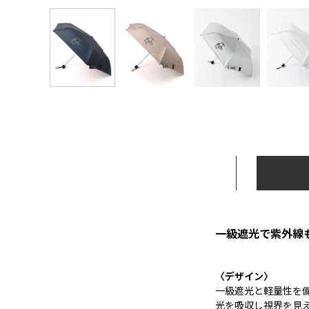
一級遮光で紫外線
〈デザイン〉
一級遮光と軽量性を
光を吸収し視界を見え