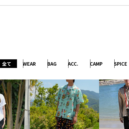
全て
WEAR
BAG
ACC.
CAMP
SPICE