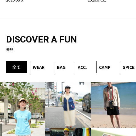
DISCOVER A FUN
発見
全て
WEAR
BAG
ACC.
CAMP
SPICE