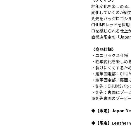
経年変化を楽しめる
変化していくのが魅
剣先をバッジロゴシル
CHUMSレッドを採
ロを感じられる仕上
直営店限定の「Japan
〈商品仕様〉
・ユニセックス仕様
・経年変化を楽しめ
・裂けにくくするた
・定革固定部：CHU
・定革固定部：裏面
・剣先：CHUMSバ
・剣先：裏面にブー
※剣先裏面のブービ
◆【限定】Japan Deni
◆【限定】Leather W