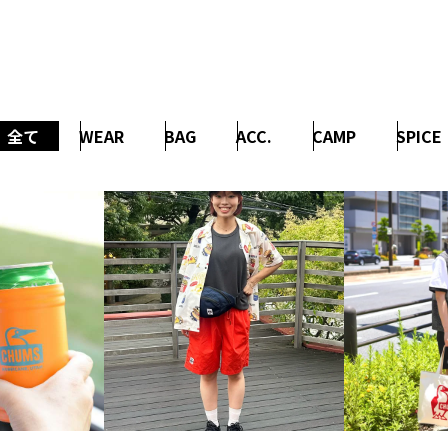
全て
WEAR
BAG
ACC.
CAMP
SPICE