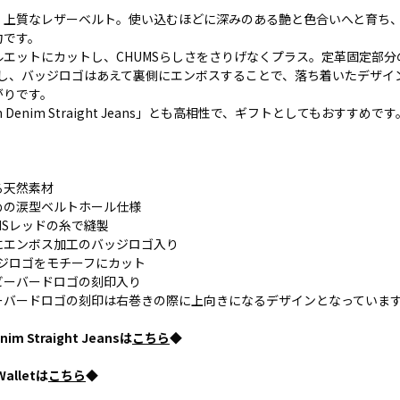
、上質なレザーベルト。使い込むほどに深みのある艶と色合いへと育ち
力です。
エットにカットし、CHUMSらしさをさりげなくプラス。定革固定部分
用し、バッジロゴはあえて裏側にエンボスすることで、落ち着いたデザイ
がりです。
 Denim Straight Jeans」とも高相性で、ギフトとしてもおすすめです
る天然素材
めの涙型ベルトホール仕様
MSレッドの糸で縫製
にエンボス加工のバッジロゴ入り
ッジロゴをモチーフにカット
ビーバードロゴの刻印入り
ーバードロゴの刻印は右巻きの際に上向きになるデザインとなっていま
m Straight Jeansは
こちら
◆
alletは
こちら
◆