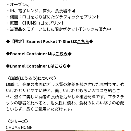
・オーブン可
・IH、電子レンジ、直火、食洗器不可
・側面：ロゴをちりばめたグラフィックをプリント
・底面：CHUMSロゴをプリント
・当商品をモチーフにした限定ポケットTシャツも販売中
◆【限定】Enamel Pocket T-Shirtは
こちら
◆
◆Enamel Container Mは
こちら
◆
◆Enamel Container Lは
こちら
◆
〈琺瑯(ほうろう)について〉
琺瑯は、金属の表面にガラス質の釉薬を焼き付けた素材です。強
いけれどサビやすい鉄と、美しいけれどもろいガラスを結合さ
せ、強くて美しい両者の長所を活かした複合材料です。プラスチ
ックの容器と比べると、耐久性に優れ、食材のにおい移りの心配
もいらず、長くご愛用いただけます。
〈シリーズ〉
CHUMS HOME