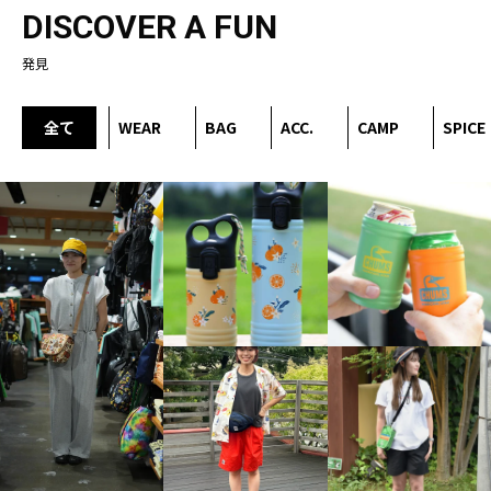
DISCOVER A FUN
発見
全て
WEAR
BAG
ACC.
CAMP
SPICE