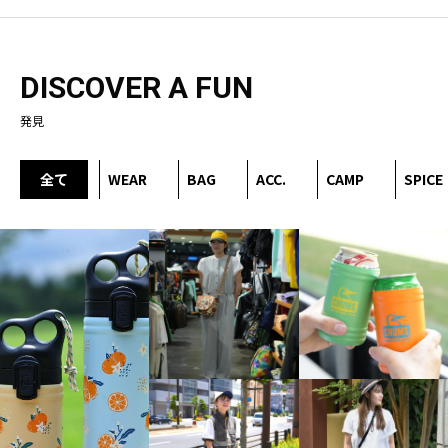
DISCOVER A FUN
発見
全て
WEAR
BAG
ACC.
CAMP
SPICE