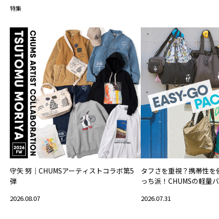
特集
守矢 努｜CHUMSアーティストコラボ第5
タフさを重視？携帯性を
弾
っち派！CHUMSの軽量
2026.08.07
2026.07.31