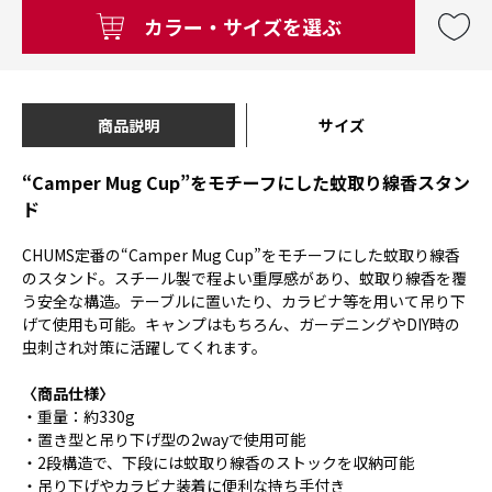
カラー・サイズを選ぶ
商品説明
サイズ
“Camper Mug Cup”をモチーフにした蚊取り線香スタン
ド
CHUMS定番の“Camper Mug Cup”をモチーフにした蚊取り線香
のスタンド。スチール製で程よい重厚感があり、蚊取り線香を覆
う安全な構造。テーブルに置いたり、カラビナ等を用いて吊り下
げて使用も可能。キャンプはもちろん、ガーデニングやDIY時の
虫刺され対策に活躍してくれます。
〈商品仕様〉
・重量：約330g
・置き型と吊り下げ型の2wayで使用可能
・2段構造で、下段には蚊取り線香のストックを収納可能
・吊り下げやカラビナ装着に便利な持ち手付き