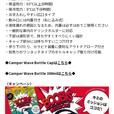
・保温効力：63℃以上(6時間)
・保冷効力：9℃以下(6時間)
・お手入れしやすい広口タイプ
・飲み口には内蓋付き（ねじ込み式）
※液体漏れの原因となるため、内蓋は必ずはめてご使用ください
・一般的な車内のドリンクホルダーに対応
・下部は波形状で、持ちやすくすべりにくい設計
・キャップ部分には持ちやすい二つ穴付き
・吊り下げたり、カラビナ装着に便利なアウトドアロープ付き
・別売りのワンタッチタイプのボトルキャップ取り付け可能
◆Camper Wave Bottle Capは
こちら
◆
◆Camper Wave Bottle 300mlは
こちら
◆
〈キャンペーン〉