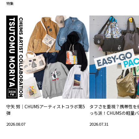
特集
守矢 努｜CHUMSアーティストコラボ第5
タフさを重視？携帯性を
弾
っち派！CHUMSの軽量
2026.08.07
2026.07.31