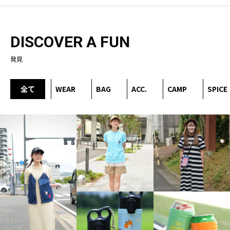
DISCOVER A FUN
発見
全て
WEAR
BAG
ACC.
CAMP
SPICE