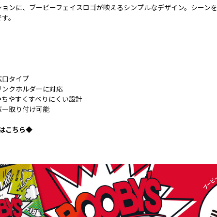
ションに、ブービーフェイスロゴが映えるシンプルなデザイン。シーン
です。
広口タイプ
リンクホルダーに対応
持ちやすくすべりにくい設計
バー取り付け可能
rは
こちら
◆