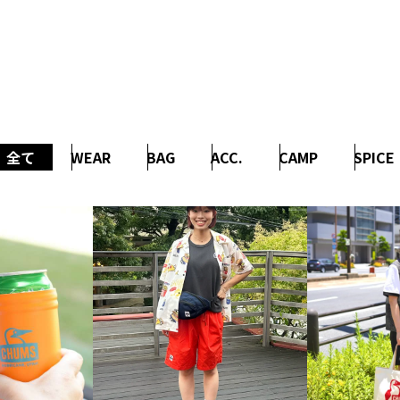
全て
WEAR
BAG
ACC.
CAMP
SPICE