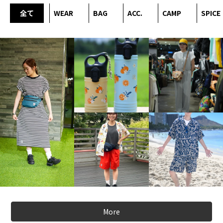
全て
WEAR
BAG
ACC.
CAMP
SPICE
More