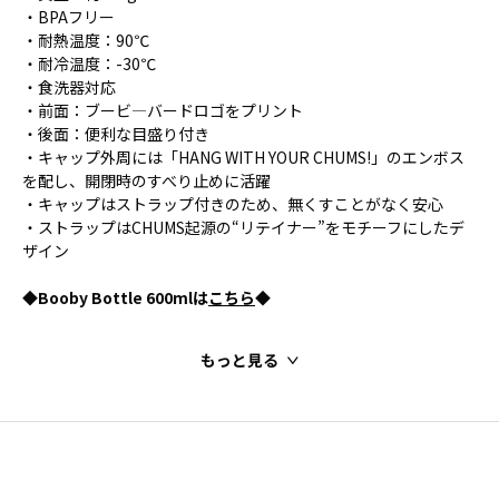
・BPAフリー
・耐熱温度：90℃
・耐冷温度：-30℃
・食洗器対応
・前面：ブービ―バードロゴをプリント
・後面：便利な目盛り付き
・キャップ外周には「HANG WITH YOUR CHUMS!」のエンボス
を配し、開閉時のすべり止めに活躍
・キャップはストラップ付きのため、無くすことがなく安心
・ストラップはCHUMS起源の“リテイナー”をモチーフにしたデ
ザイン
◆Booby Bottle 600mlは
こちら
◆
もっと見る