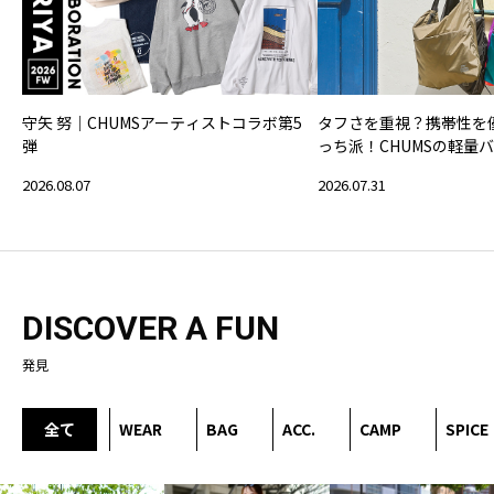
守矢 努｜CHUMSアーティストコラボ第5
タフさを重視？携帯性を
弾
っち派！CHUMSの軽量
2026.08.07
2026.07.31
DISCOVER A FUN
発見
全て
WEAR
BAG
ACC.
CAMP
SPICE