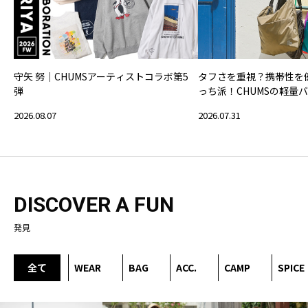
守矢 努｜CHUMSアーティストコラボ第5
タフさを重視？携帯性を
弾
っち派！CHUMSの軽量
2026.08.07
2026.07.31
DISCOVER A FUN
発見
全て
WEAR
BAG
ACC.
CAMP
SPICE