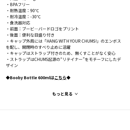
・BPAフリー
・耐熱温度：90℃
・耐冷温度：-30℃
・食洗器対応
・前面：ブービ―バードロゴをプリント
・後面：便利な目盛り付き
・キャップ外周には「HANG WITH YOUR CHUMS!」のエンボス
を配し、開閉時のすべり止めに活躍
・キャップはストラップ付きのため、無くすことがなく安心
・ストラップはCHUMS起源の“リテイナー”をモチーフにしたデ
ザイン
◆Booby Bottle 600mlは
こちら
◆
もっと見る