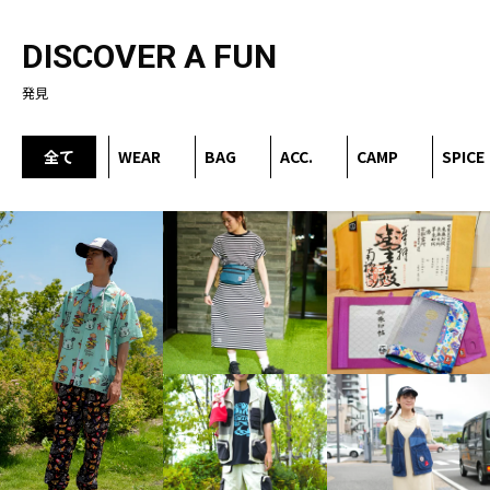
DISCOVER A FUN
発見
全て
WEAR
BAG
ACC.
CAMP
SPICE