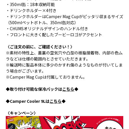
・350ml缶：18本収納可能
・ドリンクホルダー×4付き
・ドリンクホルダーはCamper Mag Cupがピッタリ収まるサイズ
（500mlペットボトル、350ml缶対応）
・CHUMSオリジナルデザインのハンドル付き
・フロントに大きく配したブービーロゴがアクセント
〈ご注文の前に、ご確認ください！〉
※素材の特性上、蓋裏の空気穴や凸型の樹脂接着物、内部の色ム
ラなどは仕様の範囲内とさせていただきます。
※輸送時に製品本体に多少のかすれ傷のようなものが付いてしま
う場合がございます。
※Camper Mag Cupは付属しておりません。
◆取り付け可能な保冷パックは
こちら
◆
◆Camper Cooler 9Lは
こちら
◆
〈キャンペーン〉