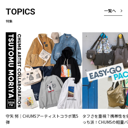
TOPICS
一覧へ
特集
守矢 努｜CHUMSアーティストコラボ第5
タフさを重視？携帯性を
弾
っち派！CHUMSの軽量