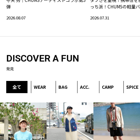
守矢 努｜CHUMSアーティストコラボ第5
タフさを重視？携帯性を
弾
っち派！CHUMSの軽量
2026.08.07
2026.07.31
DISCOVER A FUN
発見
全て
WEAR
BAG
ACC.
CAMP
SPICE