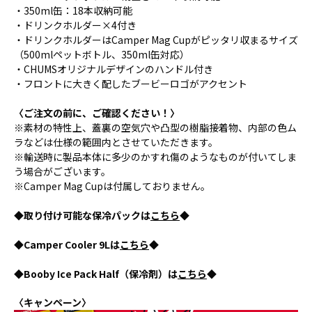
・350ml缶：18本収納可能
・ドリンクホルダー×4付き
・ドリンクホルダーはCamper Mag Cupがピッタリ収まるサイズ
（500mlペットボトル、350ml缶対応）
・CHUMSオリジナルデザインのハンドル付き
・フロントに大きく配したブービーロゴがアクセント
〈ご注文の前に、ご確認ください！〉
※素材の特性上、蓋裏の空気穴や凸型の樹脂接着物、内部の色ム
ラなどは仕様の範囲内とさせていただきます。
※輸送時に製品本体に多少のかすれ傷のようなものが付いてしま
う場合がございます。
※Camper Mag Cupは付属しておりません。
◆取り付け可能な保冷パックは
こちら
◆
◆Camper Cooler 9Lは
こちら
◆
◆Booby Ice Pack Half（保冷剤）は
こちら
◆
〈キャンペーン〉