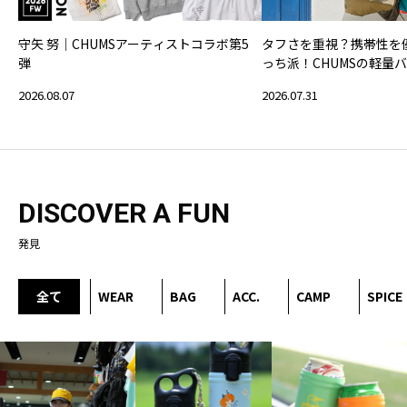
守矢 努｜CHUMSアーティストコラボ第5
タフさを重視？携帯性を
弾
っち派！CHUMSの軽量
2026.08.07
2026.07.31
DISCOVER A FUN
発見
全て
WEAR
BAG
ACC.
CAMP
SPICE