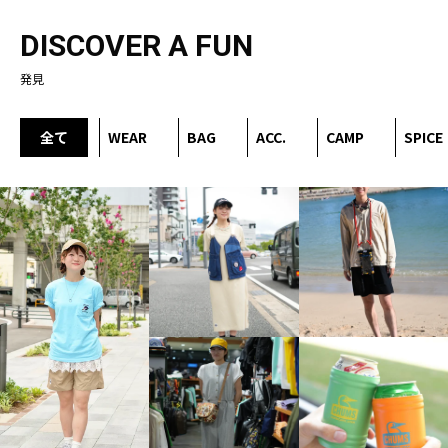
DISCOVER A FUN
発見
全て
WEAR
BAG
ACC.
CAMP
SPICE