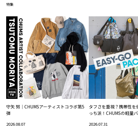
特集
守矢 努｜CHUMSアーティストコラボ第5
タフさを重視？携帯性を
弾
っち派！CHUMSの軽量
2026.08.07
2026.07.31