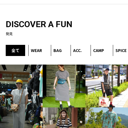
DISCOVER A FUN
発見
全て
WEAR
BAG
ACC.
CAMP
SPICE