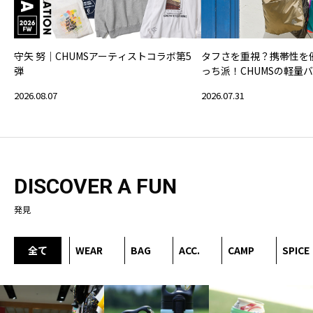
守矢 努｜CHUMSアーティストコラボ第5
タフさを重視？携帯性を
弾
っち派！CHUMSの軽量
2026.08.07
2026.07.31
DISCOVER A FUN
発見
全て
WEAR
BAG
ACC.
CAMP
SPICE