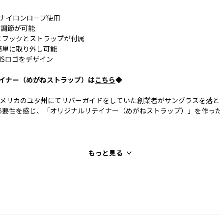
mナイロンロープ使用
さ調節が可能
とフックとストラップが付属
簡単に取り外し可能
MSロゴをデザイン
テイナー（めがねストラップ）は
こちら
◆
年、アメリカのユタ州にてリバーガイドをしていた創業者がサングラスを落
必要性を感じ、「オリジナルリテイナー（めがねストラップ）」を作っ
もっと見る