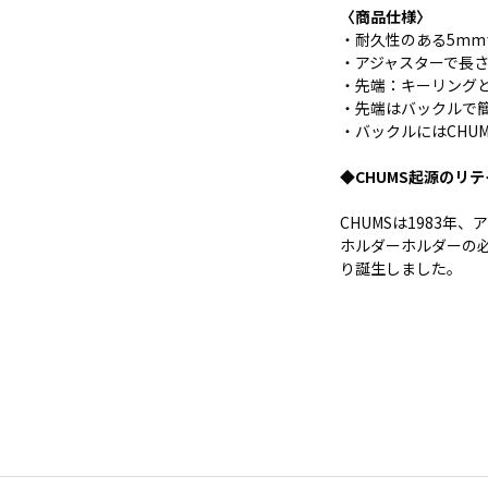
〈商品仕様〉
・耐久性のある5m
・アジャスターで長
・先端：キーリング
・先端はバックルで
・バックルにはCHU
◆CHUMS起源のリ
CHUMSは1983
ホルダーホルダーの
り誕生しました。