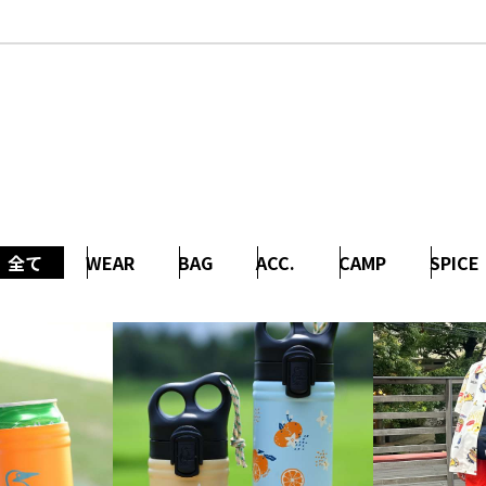
全て
WEAR
BAG
ACC.
CAMP
SPICE