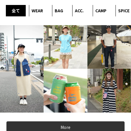
全て
WEAR
BAG
ACC.
CAMP
SPICE
More