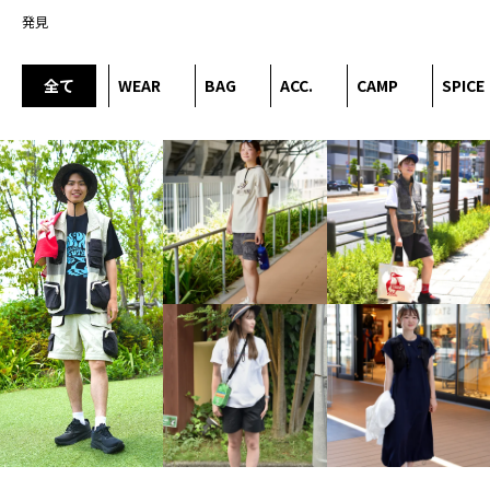
発見
全て
WEAR
BAG
ACC.
CAMP
SPICE