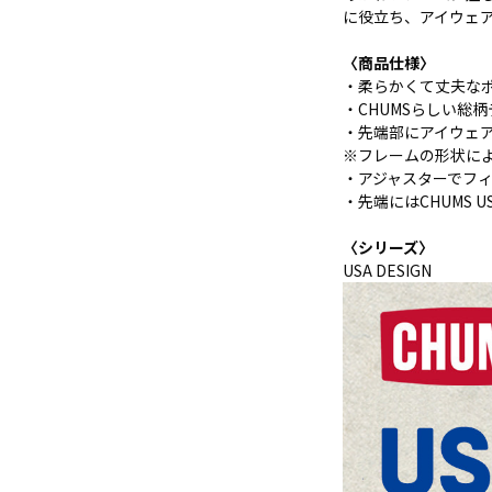
に役立ち、アイウェ
〈商品仕様〉
・柔らかくて丈夫なポ
・CHUMSらしい総
・先端部にアイウェ
※フレームの形状に
・アジャスターでフ
・先端にはCHUMS 
〈シリーズ〉
USA DESIGN