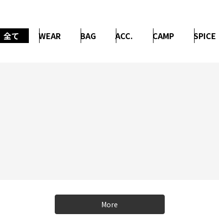
全て
WEAR
BAG
ACC.
CAMP
SPICE
More