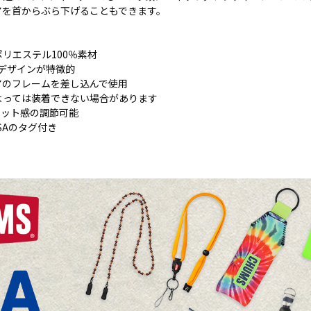
アを首からぶら下げることもできます。
リエステル100％素材
柄デザインが特徴的
アのフレームを差し込んで使用
よっては装着できない場合があります
ィット感の調節可能
USAのタグ付き