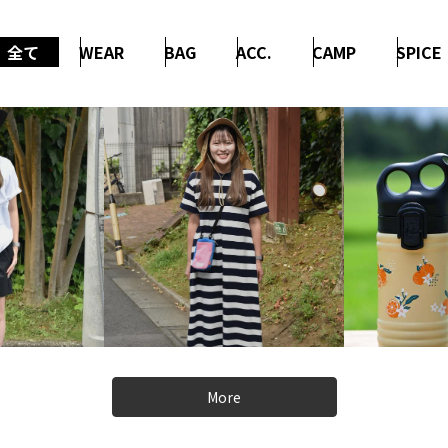
全て
WEAR
BAG
ACC.
CAMP
SPICE
More