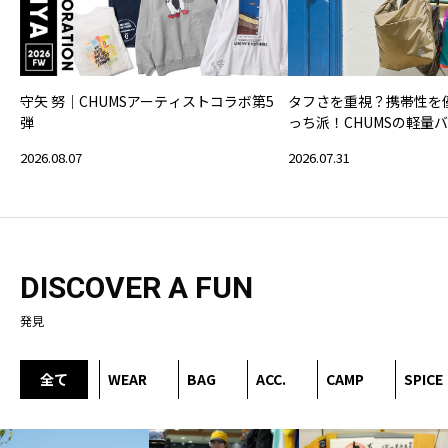
守矢 努｜CHUMSアーティストコラボ第5
タフさを重視？携帯性を
弾
っち派！CHUMSの軽量
2026.08.07
2026.07.31
DISCOVER A FUN
発見
全て
WEAR
BAG
ACC.
CAMP
SPICE