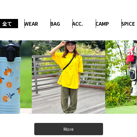
全て
WEAR
BAG
ACC.
CAMP
SPICE
More