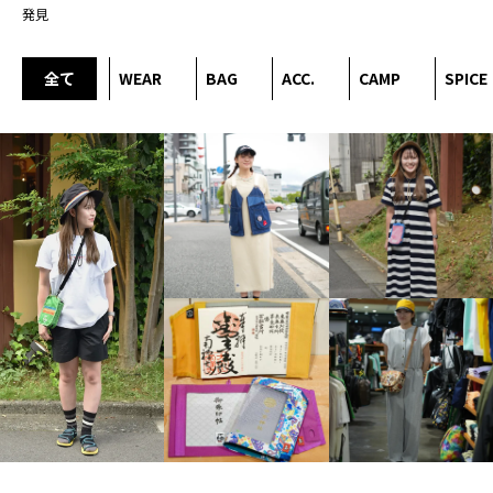
発見
全て
WEAR
BAG
ACC.
CAMP
SPICE