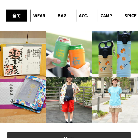
全て
WEAR
BAG
ACC.
CAMP
SPICE