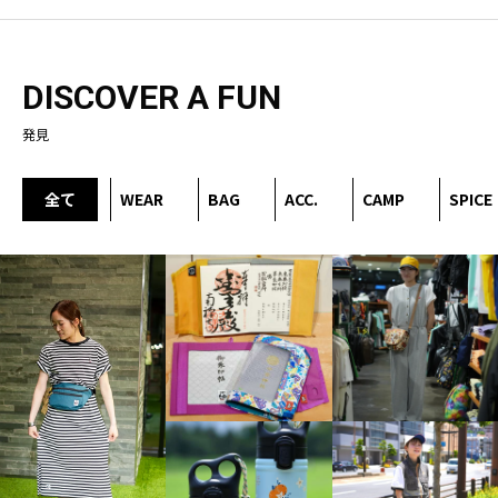
DISCOVER A FUN
発見
全て
WEAR
BAG
ACC.
CAMP
SPICE