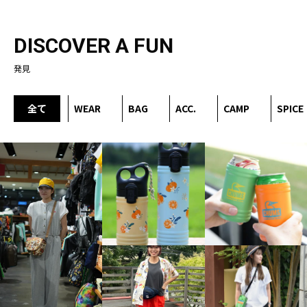
DISCOVER A FUN
発見
全て
WEAR
BAG
ACC.
CAMP
SPICE