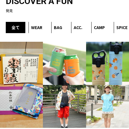
DISCOVER A FUN
発見
全て
WEAR
BAG
ACC.
CAMP
SPICE