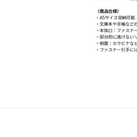
〈商品仕様〉
・A5サイズ収納可能
・文庫本や手帳など
・本体口：ファスナ
・部分的に透けない
・側面：カラビナな
・ファスナー引手には