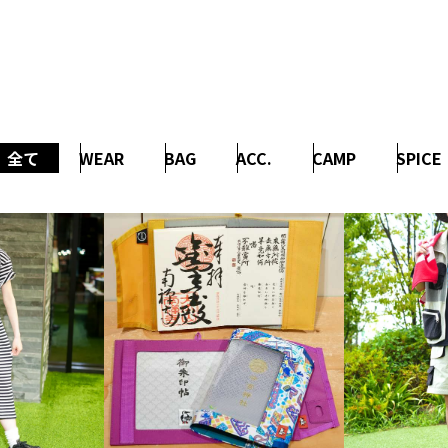
全て
WEAR
BAG
ACC.
CAMP
SPICE